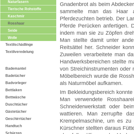
Naturfasern
Gnadenbrot als beim Abdecker 
Tierische Rohstoffe
sammelte man das Haar 
Kaschmir
Pferdezuchten betrieb. Der La
Rosshaar
Pferde Perücken anfertigen. 
Seide
indem man sie zu Zöpfen dreht
Wolle
Man stellte damit unter and
Textilschädlinge
Reitsättel her. Schneider kon
Textilveredelung
Zuweilen verarbeitete man d
Handwerksbereichen stellte m
Textilprodukte
von Streichinstrumenten oder
Bademantel
Möbelbereich wurde die Rossha
Badetücher
als Naturmöbel aufkamen.
Badvorleger
Bettlaken
Im Bekleidungsbereich konnte 
Bettwäsche
Man verwendete Rosshaarei
Duschtücher
Schneiderwerkstatt oder be
Gästetücher
wattieren. Man zerrupfte d
Geschirrtücher
Krempelmaschine, um es zu e
Handtuch
Kürschner stellten daraus Füt
Schürzen