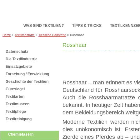
HOME
WAS SIND TEXTILIEN?
TIPPS & TRICKS
TEXTILKENNZE
Home
»
Textilrohstoffe
»
Tierische Rohstoffe
» Rosshaar
Rosshaar
Subnavigation
Datenschutz
Die Textilindustrie
Einsatzgebiete
Forschung / Entwicklung
Geschichte der Textilien
Rosshaar – man erinnert es viel
Gütesiegel
Deutschland für Rosshaarsocke
Textilarten
Auch die Rosshaarmatratze 
Textilmuseen
bekannt. In heutiger Zeit habe
Textilpflege
dem Bekleidungsbereich weitg
Textilreinigung
Moderne Textilien werden nich
Textilrohstoffe
dies unökonomisch ist. Erste
Chemiefasern
Zierde eines Pferdes ab – und