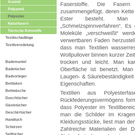
Aramid
Faserstoffe. Die Fasern
Polyamid
zusammengefügt, deren Kette
Polyester
Ester besteht. Man n
Naturfasern
„Schmelzspinnverfahren“. Es 
Tierische Rohstoffe
Moleküle „verschweißt“ we
Textilschädlinge
verwertbaren Faden herzustell
Textilveredelung
dass man Textilien wasserre
Wollpullover binnen kurzer Zeit
Textilprodukte
trocken und leicht. Man kan
Bademantel
Oberfläche ist benetzt. Man
Badetücher
Laugen- & Säurebeständigkeit 
Badvorleger
Eigenschaften.
Bettlaken
Bettwäsche
Textilien aus Polyesterf
Duschtücher
Rückfederungsvermögens form
Gästetücher
dass Polyester im Textilberei
Geschirrtücher
man die Schilder im Kragen
Handtuch
Kleidungsstücke, liest man den
Schürzen
Zahlreiche Materialien der
Seiftücher