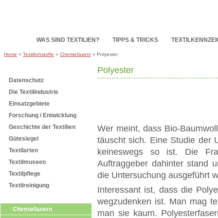
HOME
WAS SIND TEXTILIEN?
TIPPS & TRICKS
TEXTILKENNZE
Home
»
Textilrohstoffe
»
Chemiefasern
» Polyester
Polyester
Subnavigation
Datenschutz
Die Textilindustrie
Einsatzgebiete
Forschung / Entwicklung
Geschichte der Textilien
Wer meint, dass Bio-Baumwolle
Gütesiegel
täuscht sich. Eine Studie der
Textilarten
keineswegs so ist. Die Fra
Textilmuseen
Auftraggeber dahinter stand u
Textilpflege
die Untersuchung ausgeführt w
Textilreinigung
Interessant ist, dass die Polye
Textilrohstoffe
wegzudenken ist. Man mag tex
Chemiefasern
man sie kaum. Polyesterfaser