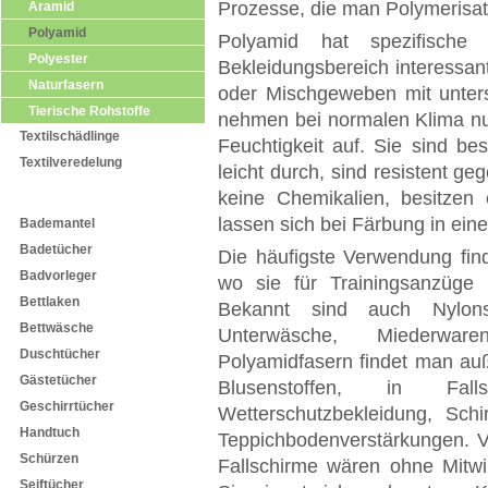
Prozesse, die man Polymerisat
Aramid
Polyamid
Polyamid hat spezifische
Polyester
Bekleidungsbereich interessan
Naturfasern
oder Mischgeweben mit unters
Tierische Rohstoffe
nehmen bei normalen Klima nur
Textilschädlinge
Feuchtigkeit auf. Sie sind bes
Textilveredelung
leicht durch, sind resistent ge
keine Chemikalien, besitzen 
Textilprodukte
lassen sich bei Färbung in ein
Bademantel
Badetücher
Die häufigste Verwendung fin
Badvorleger
wo sie für Trainingsanzüge 
Bettlaken
Bekannt sind auch Nylon
Bettwäsche
Unterwäsche, Miederware
Duschtücher
Polyamidfasern findet man auß
Gästetücher
Blusenstoffen, in Fal
Geschirrtücher
Wetterschutzbekleidung, Sc
Handtuch
Teppichbodenverstärkungen. Vi
Schürzen
Fallschirme wären ohne Mitwi
Seiftücher