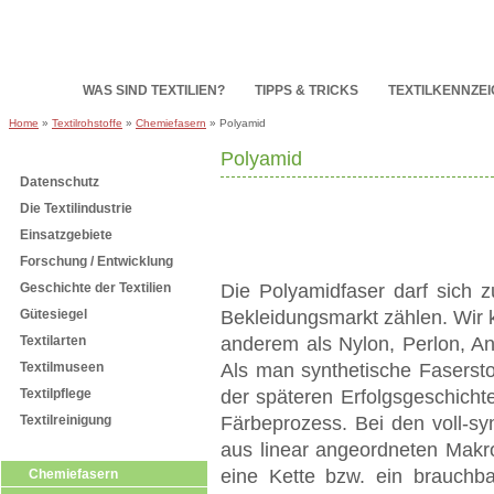
HOME
WAS SIND TEXTILIEN?
TIPPS & TRICKS
TEXTILKENNZE
Home
»
Textilrohstoffe
»
Chemiefasern
» Polyamid
Polyamid
Subnavigation
Datenschutz
Die Textilindustrie
Einsatzgebiete
Forschung / Entwicklung
Geschichte der Textilien
Die Polyamidfaser darf sich z
Gütesiegel
Bekleidungsmarkt zählen. Wir 
Textilarten
anderem als Nylon, Perlon, Ant
Textilmuseen
Als man synthetische Fasersto
Textilpflege
der späteren Erfolgsgeschicht
Textilreinigung
Färbeprozess. Bei den voll-s
Textilrohstoffe
aus linear angeordneten Makr
eine Kette bzw. ein brauchba
Chemiefasern