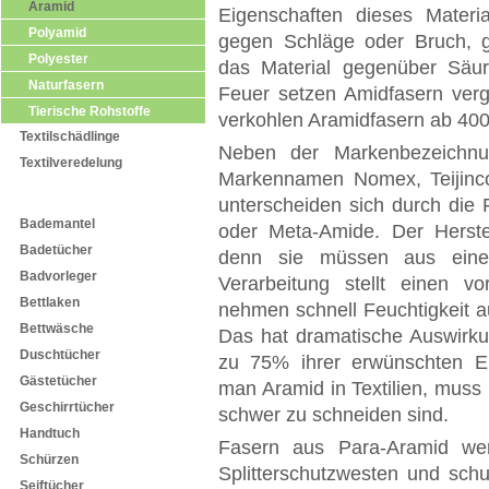
Aramid
Eigenschaften dieses Materi
Polyamid
gegen Schläge oder Bruch, 
Polyester
das Material gegenüber Säu
Naturfasern
Feuer setzen Amidfasern verg
Tierische Rohstoffe
verkohlen Aramidfasern ab 400
Textilschädlinge
Neben der Markenbezeichnu
Textilveredelung
Markennamen Nomex, Teijinco
Textilprodukte
unterscheiden sich durch die 
Bademantel
oder Meta-Amide. Der Herste
Badetücher
denn sie müssen aus eine
Badvorleger
Verarbeitung stellt einen 
Bettlaken
nehmen schnell Feuchtigkeit a
Bettwäsche
Das hat dramatische Auswirkun
Duschtücher
zu 75% ihrer erwünschten Ei
Gästetücher
man Aramid in Textilien, mus
Geschirrtücher
schwer zu schneiden sind.
Handtuch
Fasern aus Para-Aramid wer
Schürzen
Splitterschutzwesten und schu
Seiftücher