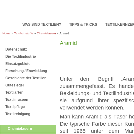
HOME
WAS SIND TEXTILIEN?
TIPPS & TRICKS
TEXTILKENNZE
Home
»
Textilrohstoffe
»
Chemiefasern
» Aramid
Aramid
Subnavigation
Datenschutz
Die Textilindustrie
Einsatzgebiete
Forschung / Entwicklung
Geschichte der Textilien
Unter dem Begriff „Aram
Gütesiegel
zusammengefasst. Es handel
Textilarten
Bekleidungs- und Textilindustr
Textilmuseen
sie aufgrund ihrer spezifi
Textilpflege
verwendet werden können.
Textilreinigung
Man kann Aramid als Faser hers
Textilrohstoffe
Die typische Farbe dieser Kun
Chemiefasern
seit 1965 unter dem Mark