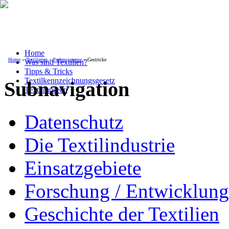
Home
Home
»
Textilarten
»
Fadensysteme
» Gestricke
Was sind Textilien?
Tipps & Tricks
Textilkennzeichnungsgesetz
Subnavigation
Textilmuseen
Datenschutz
Die Textilindustrie
Einsatzgebiete
Forschung / Entwicklung
Geschichte der Textilien