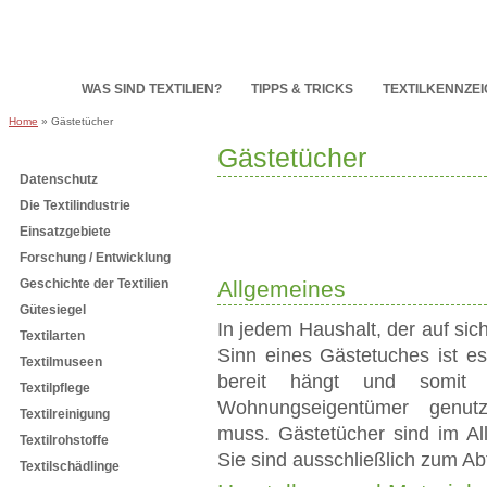
HOME
WAS SIND TEXTILIEN?
TIPPS & TRICKS
TEXTILKENNZE
Home
» Gästetücher
Gästetücher
Subnavigation
Datenschutz
Die Textilindustrie
Einsatzgebiete
Forschung / Entwicklung
Geschichte der Textilien
Allgemeines
Gütesiegel
In jedem Haushalt, der auf sic
Textilarten
Sinn eines Gästetuches ist e
Textilmuseen
bereit hängt und somi
Textilpflege
Wohnungseigentümer genutzt
Textilreinigung
muss. Gästetücher sind im Al
Textilrohstoffe
Sie sind ausschließlich zum A
Textilschädlinge