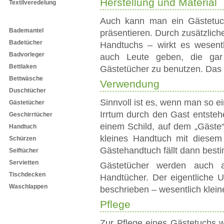
Herstellung und Material
Textilveredelung
Textilprodukte
Auch kann man ein Gästetuc
Bademantel
präsentieren. Durch zusätzlic
Badetücher
Handtuchs – wirkt es wesentl
Badvorleger
auch Leute geben, die gar
Bettlaken
Gästetücher zu benutzen. Das 
Bettwäsche
Verwendung
Duschtücher
Sinnvoll ist es, wenn man so ei
Gästetücher
Irrtum durch den Gast entsteh
Geschirrtücher
einem Schild, auf dem „Gäste“
Handtuch
kleines Handtuch mit diesem 
Schürzen
Gästehandtuch fällt dann best
Seiftücher
Servietten
Gästetücher werden auch au
Tischdecken
Handtücher. Der eigentliche U
Waschlappen
beschrieben – wesentlich klein
Pflege
Zur Pflege eines Gästetuchs 