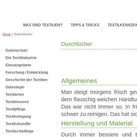
HOME
WAS SIND TEXTILIEN?
TIPPS & TRICKS
TEXTILKENNZE
Home
» Duschtücher
Duschtücher
Subnavigation
Datenschutz
Die Textilindustrie
Einsatzgebiete
Forschung / Entwicklung
Allgemeines
Geschichte der Textilien
Gütesiegel
Man steigt morgens frisch g
Textilarten
dem flauschig weichen Handtuc
Textilmuseen
Das war nicht immer so. In f
Textilpflege
schwer zu reinigen. Das hat si
Textilreinigung
Herstellung und Material
Textilrohstoffe
Textilschädlinge
Durch immer bessere und te