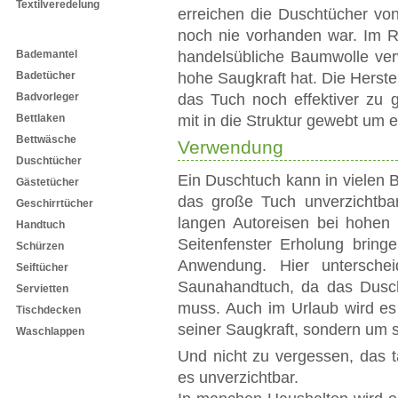
Textilveredelung
erreichen die Duschtücher von
noch nie vorhanden war. Im R
Textilprodukte
Bademantel
handelsübliche Baumwolle ver
Badetücher
hohe Saugkraft hat. Die Herst
Badvorleger
das Tuch noch effektiver zu 
Bettlaken
mit in die Struktur gewebt um 
Bettwäsche
Verwendung
Duschtücher
Ein Duschtuch kann in vielen 
Gästetücher
das große Tuch unverzichtb
Geschirrtücher
langen Autoreisen bei hohen
Handtuch
Seitenfenster Erholung bring
Schürzen
Anwendung. Hier unterschei
Seiftücher
Saunahandtuch, da das Dusc
Servietten
muss. Auch im Urlaub wird es
Tischdecken
seiner Saugkraft, sondern um s
Waschlappen
Und nicht zu vergessen, das t
es unverzichtbar.