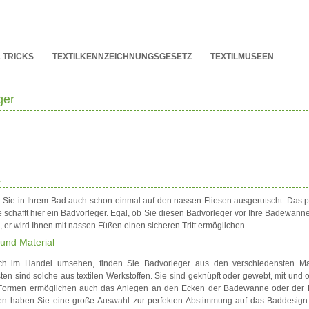
& TRICKS
TEXTILKENNZEICHNUNGSGESETZ
TEXTILMUSEEN
ger
s
 Sie in Ihrem Bad auch schon einmal auf den nassen Fliesen ausgerutscht. Das p
fe schafft hier ein Badvorleger. Egal, ob Sie diesen Badvorleger vor Ihre Badewanne
 er wird Ihnen mit nassen Füßen einen sicheren Tritt ermöglichen.
 und Material
h im Handel umsehen, finden Sie Badvorleger aus den verschiedensten Mat
ten sind solche aus textilen Werkstoffen. Sie sind geknüpft oder gewebt, mit und
Formen ermöglichen auch das Anlegen an den Ecken der Badewanne oder der 
en haben Sie eine große Auswahl zur perfekten Abstimmung auf das Baddesign.