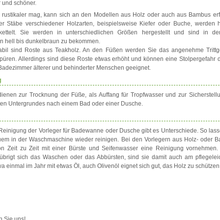
r und schöner.
 rustikaler mag, kann sich an den Modellen aus Holz oder auch aus Bambus erf
er Stäbe verschiedener Holzarten, beispielsweise Kiefer oder Buche, werden hi
ttelt. Sie werden in unterschiedlichen Größen hergestellt und sind in de
n hell bis dunkelbraun zu bekommen.
abil sind Roste aus Teakholz. An den Füßen werden Sie das angenehme Trittg
püren. Allerdings sind diese Roste etwas erhöht und können eine Stolpergefahr d
r Badezimmer älterer und behinderter Menschen geeignet.
g
ienen zur Trocknung der Füße, als Auffang für Tropfwasser und zur Sicherstellun
ten Untergrundes nach einem Bad oder einer Dusche.
Reinigung der Vorleger für Badewanne oder Dusche gibt es Unterschiede. So lasse
uem in der Waschmaschine wieder reinigen. Bei den Vorlegern aus Holz- oder B
von Zeit zu Zeit mit einer Bürste und Seifenwasser eine Reinigung vornehmen
übrigt sich das Waschen oder das Abbürsten, sind sie damit auch am pflegeleic
a einmal im Jahr mit etwas Öl, auch Olivenöl eignet sich gut, das Holz zu schützen