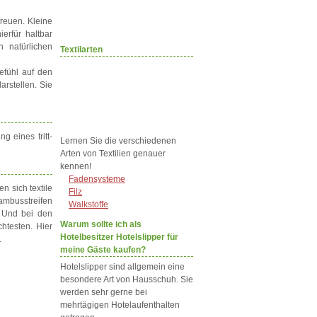
reuen. Kleine
erfür haltbar
n natürlichen
Textilarten
efühl auf den
arstellen. Sie
g eines tritt-
Lernen Sie die verschiedenen
Arten von Textilien genauer
kennen!
Fadensysteme
n sich textile
Filz
ambusstreifen
Walkstoffe
. Und bei den
Warum sollte ich als
htesten. Hier
Hotelbesitzer Hotelslipper für
.
meine Gäste kaufen?
Hotelslipper sind allgemein eine
besondere Art von Hausschuh. Sie
werden sehr gerne bei
mehrtägigen Hotelaufenthalten