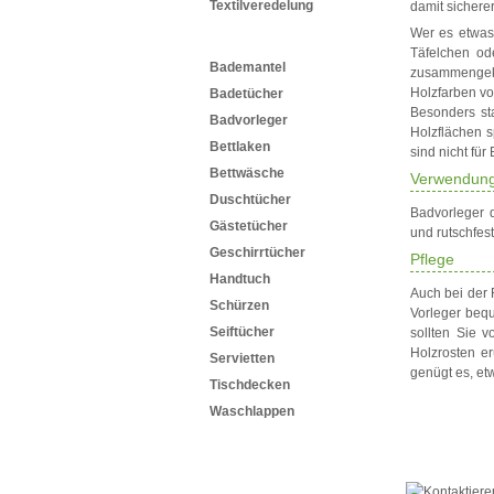
Textilveredelung
damit sichere
Wer es etwas
Textilprodukte
Täfelchen od
Bademantel
zusammengeke
Holzfarben vo
Badetücher
Besonders st
Badvorleger
Holzflächen s
Bettlaken
sind nicht fü
Bettwäsche
Verwendun
Duschtücher
Badvorleger d
Gästetücher
und rutschfes
Geschirrtücher
Pflege
Handtuch
Auch bei der 
Schürzen
Vorleger beq
Seiftücher
sollten Sie 
Holzrosten er
Servietten
genügt es, etw
Tischdecken
Waschlappen