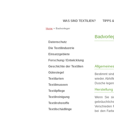
HOME
WAS SIND TEXTILIEN?
TIPPS 
Home
» Badvorleger
Badvorle
Subnavigation
Datenschutz
Die Textilindustrie
Einsatzgebiete
Forschung / Entwicklung
Allgemeine
Geschichte der Textilien
Gütesiegel
Bestimmt sind
Textilarten
wieder. Abhil
Dusche legen,
Textilmuseen
Herstellung
Textilpflege
Textilreinigung
Wenn Sie sic
gebräuchlichs
Textilrohstoffe
Verschieden 
Textilschädlinge
bei den Farb