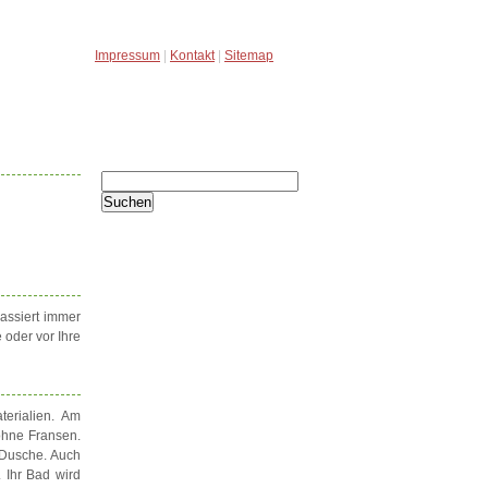
Impressum
|
Kontakt
|
Sitemap
Seite durchsuchen
Suchen
nach:
assiert immer
 oder vor Ihre
erialien. Am
 ohne Fransen.
Dusche. Auch
 Ihr Bad wird